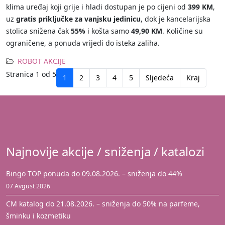
klima uređaj koji grije i hladi dostupan je po cijeni od
399 KM
,
uz
gratis priključke za vanjsku jedinicu
, dok je kancelarijska
stolica snižena čak
55%
i košta samo
49,90 KM
. Količine su
ograničene, a ponuda vrijedi do isteka zaliha.
ROBOT AKCIJE
Stranica 1 od 5
1
2
3
4
5
Sljedeća
Kraj
Najnovije akcije / sniženja / katalozi
Bingo TOP ponuda do 09.08.2026. – sniženja do 44%
07 Avgust 2026
CM katalog do 21.08.2026. – sniženja do 50% na parfeme,
šminku i kozmetiku