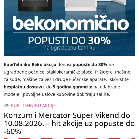
KupiTehniku Beko akcija
donosi
popuste do 30%
na
ugradbene pećnice, staklokeramičke ploče, frižidere, mašine
za suđe, mašine za veš i druge kućanske aparate. Iskoristite
besplatnu dostavu
, do
5 godina garancije
na odabrane
modele i povoljne uslove kupovine dok traju zalihe.
KUPI TEHNIKU AKCIJE
Konzum i Mercator Super Vikend do
10.08.2026. – hit akcije uz popuste do
-60%