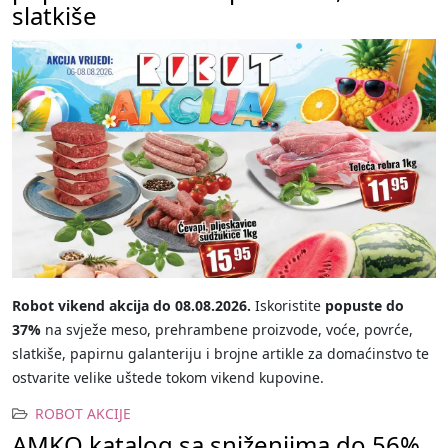
slatkiše
Robot vikend akcija do 08.08.2026.
Iskoristite
popuste do
37%
na svježe meso, prehrambene proizvode, voće, povrće,
slatkiše, papirnu galanteriju i brojne artikle za domaćinstvo te
ostvarite velike uštede tokom vikend kupovine.
ROBOT AKCIJE
AMKO katalog sa sniženjima do 56%