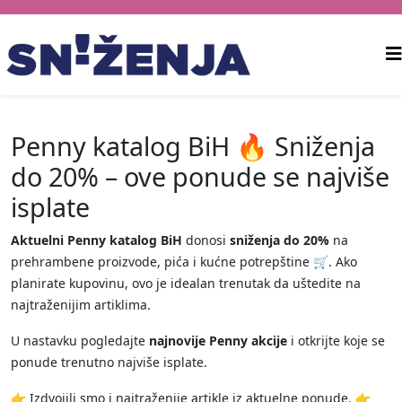
Penny katalog BiH 🔥 Sniženja
do 20% – ove ponude se najviše
isplate
Aktuelni Penny katalog BiH
donosi
sniženja do 20%
na
prehrambene proizvode, pića i kućne potrepštine 🛒. Ako
planirate kupovinu, ovo je idealan trenutak da uštedite na
najtraženijim artiklima.
U nastavku pogledajte
najnovije Penny akcije
i otkrijte koje se
ponude trenutno najviše isplate.
👉 Izdvojili smo i najtraženije artikle iz aktuelne ponude. 👉