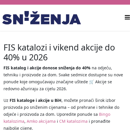
FIS katalozi i vikend akcije do
40% u 2026
FIS katalog i akcije donose sniženja do 40%
na odjeću,
tehniku i proizvode za dom. Svake sedmice dostupne su nove
ponude koje omogućavaju značajne uštede 🛒 Akcije se
redovno ažuriraju za cijelu 2026.
Uz
FIS kataloge i akcije u BiH
, možete pronaći širok izbor
proizvoda po sniženim cijenama – od prehrane i tehnike do
odjeće i proizvoda za dom. Uporedite ponude sa
Bingo
katalozima
,
Amko akcijama
i
CM katalozima
i pronađite
najbolje cijene.