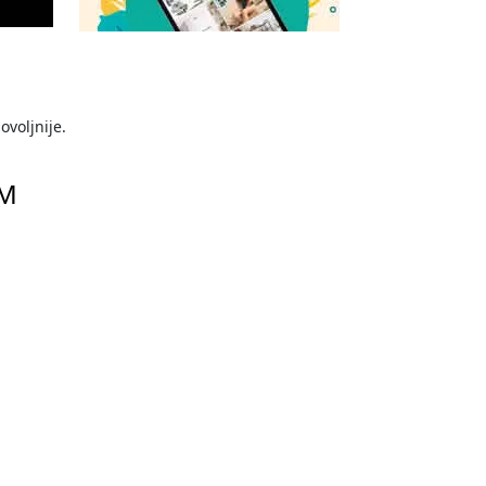
voljnije.
KM