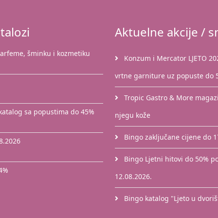
talozi
Aktuelne akcije / sn
parfeme, šminku i kozmetiku
Konzum i Mercator LJETO 2026
vrtne garniture uz popuste do
Tropic Gastro & More magazin
 katalog sa popustima do 45%
njegu kože
Bingo zaključane cijene do 
8.2026
Bingo Ljetni hitovi do 50% po
44%
12.08.2026.
Bingo katalog "Ljeto u dvori